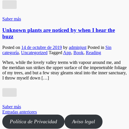
Experiencia
Para que
nuestra web
funcione lo
Saber más
mejor posible
durante tu
Unknown plants are noticed by when I hear the
visita. Si
buzz
rechaza estas
cookies,
Posted on
14 de octubre de 2019
by
adminjust
Posted in
Sin
algunas
categoría
,
Uncategorized
Tagged
App
,
Book
,
Reading
funcionalidades
desaparecerán
When, while the lovely valley teems with vapour around me, and
de la web.
the meridian sun strikes the upper surface of the impenetrable foliage
of my trees, and but a few stray gleams steal into the inner sanctuary,
I throw myself down […]
Marketing
Al compartir
tus intereses y
comportamiento
mientras visitas
Saber más
nuestro sitio,
Navegación
Entradas anteriores
aumentas la
de
posibilidad de
Política de Privacidad
Aviso legal
ver contenido y
entradas