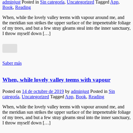
adminjust
Posted in
Sin categoría
,
Uncategorized
Tagged
App
,
Estas
Book
,
Reading
cookies no
son
When, while the lovely valley teems with vapour around me, and
opcionales.
the meridian sun strikes the upper surface of the impenetrable foliage
Son
of my trees, and but a few stray gleams steal into the inner sanctuary,
necesarias
I throw myself down […]
para que
funcione la
web.
Saber más
Estadísticas
Para que
podamos
When, while lovely valley teems with vapour
mejorar la
funcionalidad
Posted on
14 de octubre de 2019
by
adminjust
Posted in
Sin
y estructura
categoría
,
Uncategorized
Tagged
App
,
Book
,
Reading
de la web, en
base a cómo
When, while the lovely valley teems with vapour around me, and
se usa la
the meridian sun strikes the upper surface of the impenetrable foliage
web.
of my trees, and but a few stray gleams steal into the inner sanctuary,
I throw myself down […]