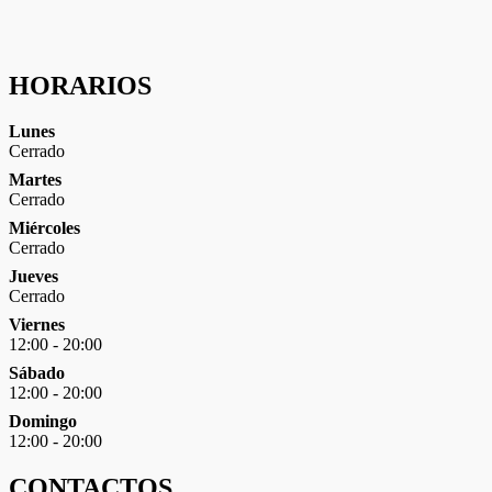
Experiencia
Para que
nuestra web
funcione lo
HORARIOS
mejor posible
durante tu
visita. Si
Lunes
rechaza estas
Cerrado
cookies,
Martes
algunas
Cerrado
funcionalidades
desaparecerán
Miércoles
de la web.
Cerrado
Jueves
Cerrado
Marketing
Viernes
Al compartir
12:00 - 20:00
tus intereses y
Sábado
comportamiento
12:00 - 20:00
mientras visitas
nuestro sitio,
Domingo
aumentas la
12:00 - 20:00
posibilidad de
ver contenido y
CONTACTOS